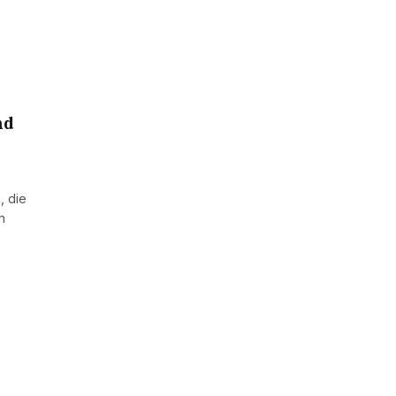
nd
, die
n