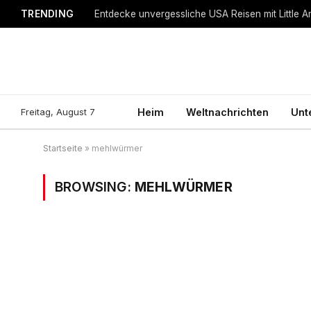
TRENDING
Entdecke unvergessliche USA Reisen mit Little A
Freitag, August 7
Heim
Weltnachrichten
Unt
Startseite
»
mehlwürmer
BROWSING:
MEHLWÜRMER