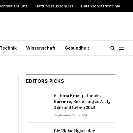
Kontaktiere uns
Haftungsausschluss
Datenschutzrichtlinie
Technik
Wissenschaft
Gesundheit
EDITORS PICKS
Victoria Principal heute:
Karriere, Beziehung zu Andy
Gibb und Leben 2023
September 29, 2024
Die Vielseitigkeit der