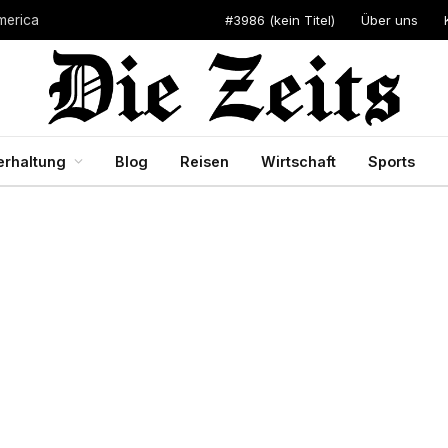
#3986 (kein Titel)
Über uns
merica
erhaltung
Blog
Reisen
Wirtschaft
Sports