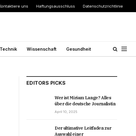
Kontaktiere uns
Haftungsausschluss
Datenschutzrichtlinie
Technik
Wissenschaft
Gesundheit
EDITORS PICKS
Wer ist Miriam Lange? Alles
über die deutsche Journalistin
April 10, 2025
Der ultimative Leitfaden zur
Auswahl einer