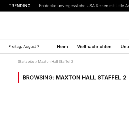
TRENDING
Entdecke unvergessliche USA Reisen mit Little A
Freitag, August 7
Heim
Weltnachrichten
Unt
Startseite
»
Maxton Hall Staffel 2
BROWSING:
MAXTON HALL STAFFEL 2