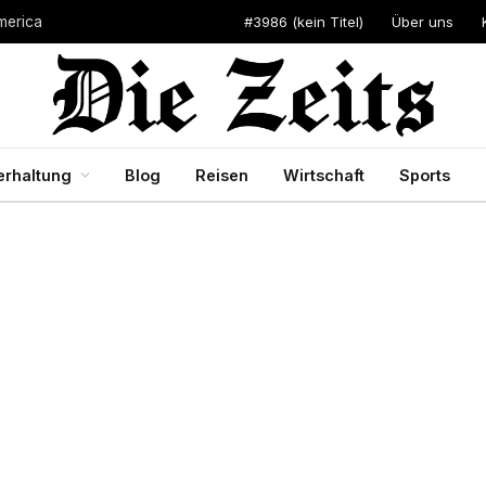
#3986 (kein Titel)
Über uns
merica
erhaltung
Blog
Reisen
Wirtschaft
Sports