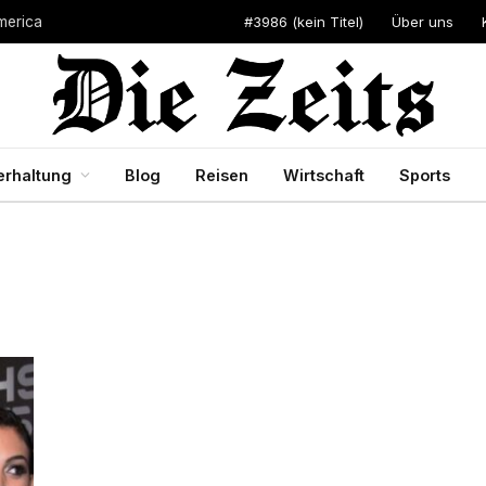
#3986 (kein Titel)
Über uns
merica
erhaltung
Blog
Reisen
Wirtschaft
Sports