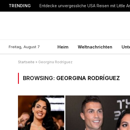
TRENDING
Entdecke unvergessliche USA Reisen mit Little A
Freitag, August 7
Heim
Weltnachrichten
Unt
Startseite
»
Georgina Rodríguez
BROWSING:
GEORGINA RODRÍGUEZ