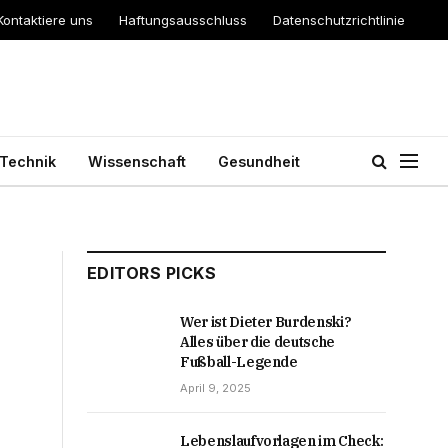
Kontaktiere uns
Haftungsausschluss
Datenschutzrichtlinie
Technik
Wissenschaft
Gesundheit
EDITORS PICKS
Wer ist Dieter Burdenski?
Alles über die deutsche
Fußball-Legende
April 9, 2025
Lebenslaufvorlagen im Check: