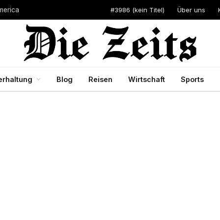
#3986 (kein Titel)
Über uns
merica
erhaltung
Blog
Reisen
Wirtschaft
Sports