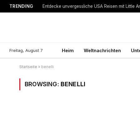
TRENDING
Entdecke unvergessliche USA Reisen mit Little A
Freitag, August 7
Heim
Weltnachrichten
Unt
Startseite
»
benelli
BROWSING:
BENELLI