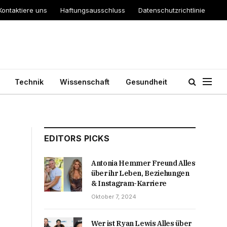
Kontaktiere uns
Haftungsausschluss
Datenschutzrichtlinie
Technik
Wissenschaft
Gesundheit
EDITORS PICKS
Antonia Hemmer Freund Alles
über ihr Leben, Beziehungen
& Instagram-Karriere
Oktober 7, 2024
Wer ist Ryan Lewis Alles über