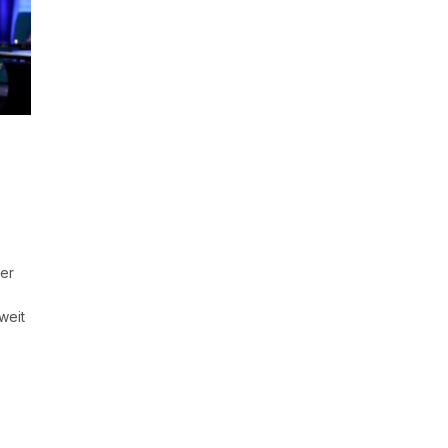
der
weit